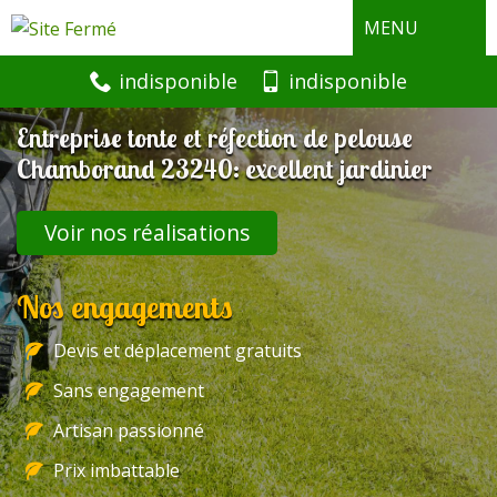
MENU
indisponible
indisponible
Entreprise tonte et réfection de pelouse
Chamborand 23240: excellent jardinier
Voir nos réalisations
Nos engagements
Devis et déplacement gratuits
Sans engagement
Artisan passionné
Prix imbattable