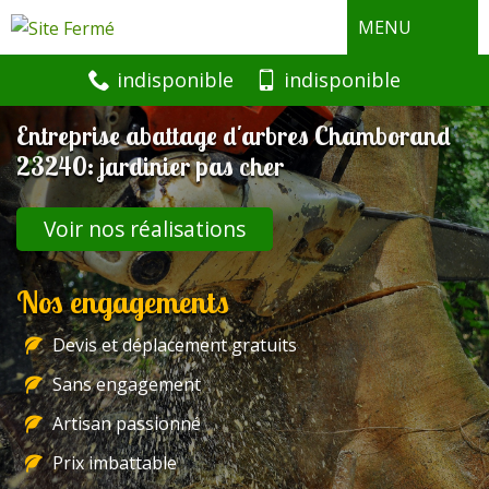
MENU
indisponible
indisponible
Entreprise abattage d'arbres Chamborand
23240: jardinier pas cher
Voir nos réalisations
Nos engagements
Devis et déplacement gratuits
Sans engagement
Artisan passionné
Prix imbattable