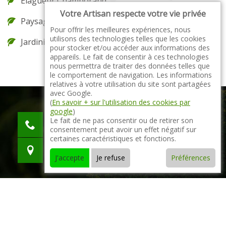
Elagueur Chamborand
Votre Artisan respecte votre vie privée
Paysagiste Chamborand
Pour offrir les meilleures expériences, nous
utilisons des technologies telles que les cookies
Jardinier Chamborand
pour stocker et/ou accéder aux informations des
appareils. Le fait de consentir à ces technologies
nous permettra de traiter des données telles que
le comportement de navigation. Les informations
relatives à votre utilisation du site sont partagées
avec Google.
(
En savoir + sur l'utilisation des cookies par
google
)
indisponible
Le fait de ne pas consentir ou de retirer son
consentement peut avoir un effet négatif sur
indisponible
certaines caractéristiques et fonctions.
indisponible
J'accepte
Je refuse
Préférences
© 2021 - 2026 Tout droit réservé -
Mentions légales