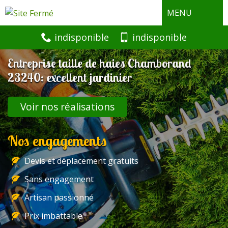
MENU
indisponible
indisponible
Entreprise taille de haies Chamborand
23240: excellent jardinier
Voir nos réalisations
Nos engagements
Devis et déplacement gratuits
Sans engagement
Artisan passionné
Prix imbattable