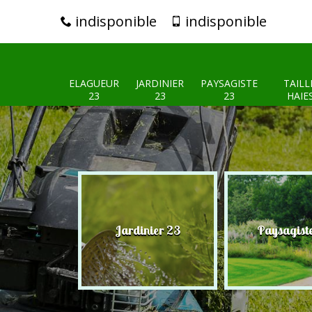
indisponible
indisponible
ELAGUEUR
JARDINIER
PAYSAGISTE
TAILL
23
23
23
HAIE
eur 23
Jardinier 23
Paysagist