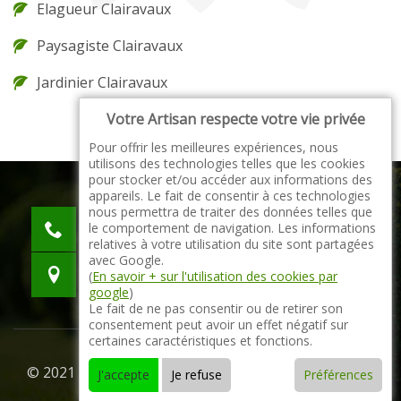
Elagueur Clairavaux
Paysagiste Clairavaux
Jardinier Clairavaux
Votre Artisan respecte votre vie privée
Pour offrir les meilleures expériences, nous
utilisons des technologies telles que les cookies
pour stocker et/ou accéder aux informations des
appareils. Le fait de consentir à ces technologies
nous permettra de traiter des données telles que
indisponible
le comportement de navigation. Les informations
indisponible
relatives à votre utilisation du site sont partagées
avec Google.
indisponible
(
En savoir + sur l'utilisation des cookies par
google
)
Le fait de ne pas consentir ou de retirer son
consentement peut avoir un effet négatif sur
certaines caractéristiques et fonctions.
© 2021 - 2026 Tout droit réservé -
Mentions légales
J'accepte
Je refuse
Préférences