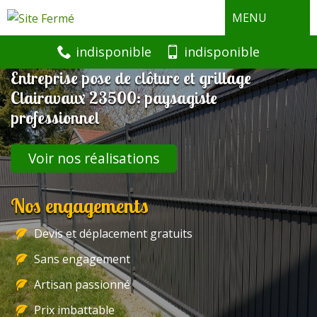
MENU
indisponible
indisponible
Entreprise pose de clôture et grillage
Clairavaux 23500: paysagiste
professionnel
Voir nos réalisations
Nos engagements
Devis et déplacement gratuits
Sans engagement
Artisan passionné
Prix imbattable