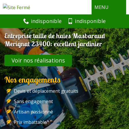
MENU
indisponible
indisponible
Entreprise taille de haies Masbaraud
Merignat 23400: excellent jardinier
Voir nos réalisations
Nos engagements
Devis et déplacement gratuits
Sans engagement
Artisan passionné
Prix imbattable