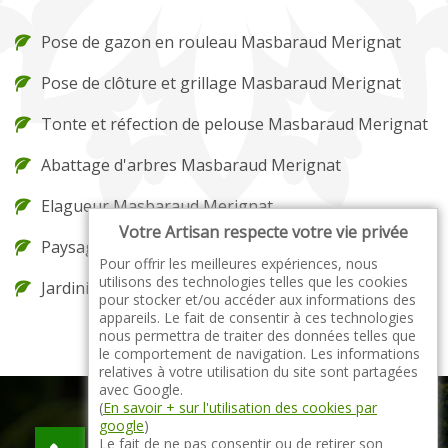
Pose de gazon en rouleau Masbaraud Merignat
Pose de clôture et grillage Masbaraud Merignat
Tonte et réfection de pelouse Masbaraud Merignat
Abattage d'arbres Masbaraud Merignat
Elagueur Masbaraud Merignat
Votre Artisan respecte votre vie privée
Paysagiste Masbaraud Merignat
Pour offrir les meilleures expériences, nous
utilisons des technologies telles que les cookies
Jardinier Masbaraud Merignat
pour stocker et/ou accéder aux informations des
appareils. Le fait de consentir à ces technologies
nous permettra de traiter des données telles que
le comportement de navigation. Les informations
relatives à votre utilisation du site sont partagées
avec Google.
(
En savoir + sur l'utilisation des cookies par
google
)
indisponible
Le fait de ne pas consentir ou de retirer son