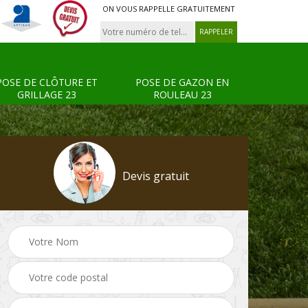
ON VOUS RAPPELLE GRATUITEMENT
POSE DE CLÔTURE ET
POSE DE GAZON EN
GRILLAGE 23
ROULEAU 23
Devis gratuit
Tonte et réfection de
Pose de clôture et
s 23
pelouse 23
grillage 23