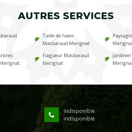
AUTRES SERVICES
sbaraud
Taille de haies
Paysagi
Masbaraud Merignat
Merigna
arbres
Elagueur Masbaraud
Jardinie
Merignat
Merignat
Merigna
indisponible
indisponible