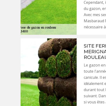
Cependant, i
du gazon, en
Avec mes ser
Masbaraud Me
nécessaire à
SITE FE
MERIGNA
ROULEAU
Le gazon en 
toute l'anné
canicule. Il 
idéalement e
durant tout 
suivant. Dan
si vous êtes