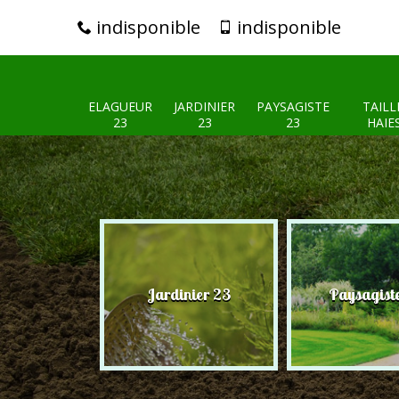
indisponible
indisponible
ELAGUEUR
JARDINIER
PAYSAGISTE
TAILL
23
23
23
HAIE
eur 23
Jardinier 23
Paysagist