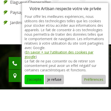
Elagueur Chenerailles
Votre Artisan respecte votre vie privée
Paysagiste Chenerailles
Pour offrir les meilleures expériences, nous
utilisons des technologies telles que les cookies
Jardinier Chenerailles
pour stocker et/ou accéder aux informations des
appareils. Le fait de consentir à ces technologies
nous permettra de traiter des données telles que
le comportement de navigation. Les informations
relatives à votre utilisation du site sont partagées
avec Google.
(
En savoir + sur l'utilisation des cookies par
google
)
indisponible
Le fait de ne pas consentir ou de retirer son
consentement peut avoir un effet négatif sur
indisponible
certaines caractéristiques et fonctions.
indisponible
J'accepte
Je refuse
Préférences
© 2021 - 2026 Tout droit réservé -
Mentions légales