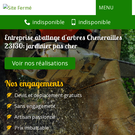
MENU
indisponible
indisponible
Entreprise abattage d'arbres Chenerailles
23130: jardinier pas cher
Voir nos réalisations
Nos engagements
Devis et déplacement gratuits
Sans engagement
Artisan passionné
Prix imbattable