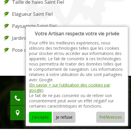
Taille de haies Saint Fiel
Elagueur Saint Fiel
Paysagiste Saint Fiel
Votre Artisan respecte votre vie privée
Jardinier Saint Fiel
Pour offrir les meilleures expériences, nous
utilisons des technologies telles que les cookies
Pose de gazon en rouleau Saint Fiel
pour stocker et/ou accéder aux informations des
appareils. Le fait de consentir à ces technologies
nous permettra de traiter des données telles que
le comportement de navigation. Les informations
relatives à votre utilisation du site sont partagées
avec Google.
(
En savoir + sur l'utilisation des cookies par
google
)
indisponible
Le fait de ne pas consentir ou de retirer son
consentement peut avoir un effet négatif sur
indisponible
certaines caractéristiques et fonctions.
indisponible
J'accepte
Je refuse
Préférences