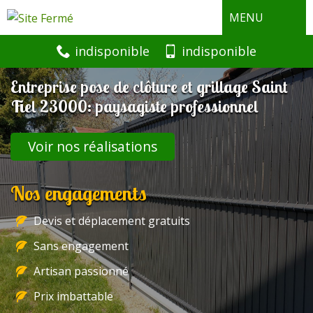
MENU
indisponible
indisponible
Entreprise pose de clôture et grillage Saint
Fiel 23000: paysagiste professionnel
Voir nos réalisations
Nos engagements
Devis et déplacement gratuits
Sans engagement
Artisan passionné
Prix imbattable