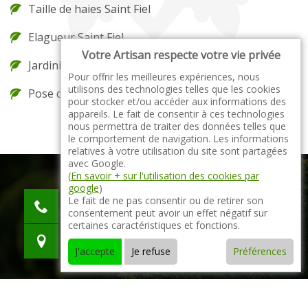
Taille de haies Saint Fiel
Elagueur Saint Fiel
Votre Artisan respecte votre vie privée
Jardinier Saint Fiel
Pour offrir les meilleures expériences, nous
utilisons des technologies telles que les cookies
Pose de gazon en rouleau Saint Fiel
pour stocker et/ou accéder aux informations des
appareils. Le fait de consentir à ces technologies
nous permettra de traiter des données telles que
le comportement de navigation. Les informations
relatives à votre utilisation du site sont partagées
avec Google.
(
En savoir + sur l'utilisation des cookies par
google
)
indisponible
Le fait de ne pas consentir ou de retirer son
consentement peut avoir un effet négatif sur
indisponible
certaines caractéristiques et fonctions.
indisponible
J'accepte
Je refuse
Préférences