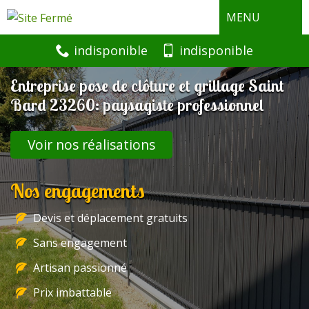
MENU
indisponible
indisponible
Entreprise pose de clôture et grillage Saint
Bard 23260: paysagiste professionnel
Voir nos réalisations
Nos engagements
Devis et déplacement gratuits
Sans engagement
Artisan passionné
Prix imbattable