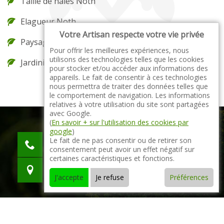
Taille de haies Noth
Elagueur Noth
Votre Artisan respecte votre vie privée
Paysagiste Noth
Pour offrir les meilleures expériences, nous
utilisons des technologies telles que les cookies
Jardinier Noth
pour stocker et/ou accéder aux informations des
appareils. Le fait de consentir à ces technologies
nous permettra de traiter des données telles que
le comportement de navigation. Les informations
relatives à votre utilisation du site sont partagées
avec Google.
(
En savoir + sur l'utilisation des cookies par
google
)
indisponible
Le fait de ne pas consentir ou de retirer son
consentement peut avoir un effet négatif sur
indisponible
certaines caractéristiques et fonctions.
indisponible
J'accepte
Je refuse
Préférences