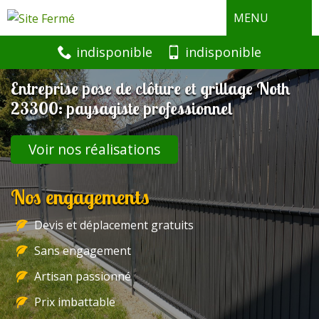
MENU
indisponible
indisponible
Entreprise pose de clôture et grillage Noth
23300: paysagiste professionnel
Voir nos réalisations
Nos engagements
Devis et déplacement gratuits
Sans engagement
Artisan passionné
Prix imbattable