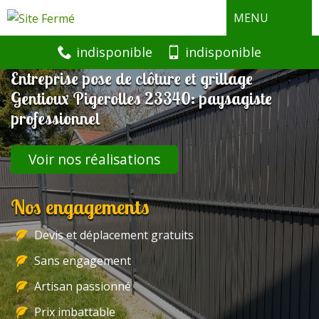
MENU
indisponible
indisponible
Entreprise pose de clôture et grillage
Gentioux Pigerolles 23340: paysagiste
professionnel
Voir nos réalisations
Nos engagements
Devis et déplacement gratuits
Sans engagement
Artisan passionné
Prix imbattable