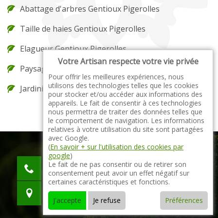
Abattage d'arbres Gentioux Pigerolles
Taille de haies Gentioux Pigerolles
Elagueur Gentioux Pigerolles
Votre Artisan respecte votre vie privée
Paysagiste Gentioux Pigerolles
Pour offrir les meilleures expériences, nous
utilisons des technologies telles que les cookies
Jardinier Gentioux Pigerolles
pour stocker et/ou accéder aux informations des
appareils. Le fait de consentir à ces technologies
nous permettra de traiter des données telles que
le comportement de navigation. Les informations
relatives à votre utilisation du site sont partagées
avec Google.
(
En savoir + sur l'utilisation des cookies par
google
)
indisponible
Le fait de ne pas consentir ou de retirer son
consentement peut avoir un effet négatif sur
indisponible
certaines caractéristiques et fonctions.
indisponible
J'accepte
Je refuse
Préférences