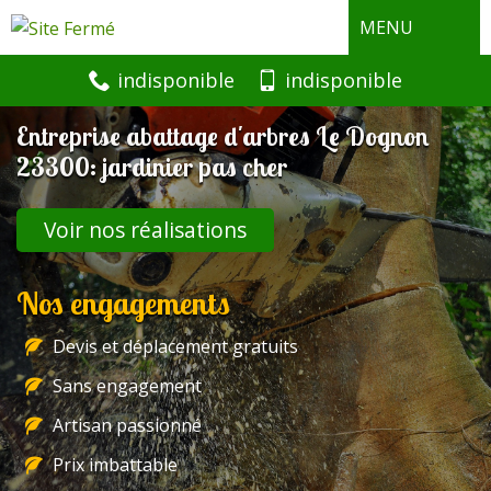
MENU
indisponible
indisponible
Entreprise abattage d'arbres Le Dognon
23300: jardinier pas cher
Voir nos réalisations
Nos engagements
Devis et déplacement gratuits
Sans engagement
Artisan passionné
Prix imbattable