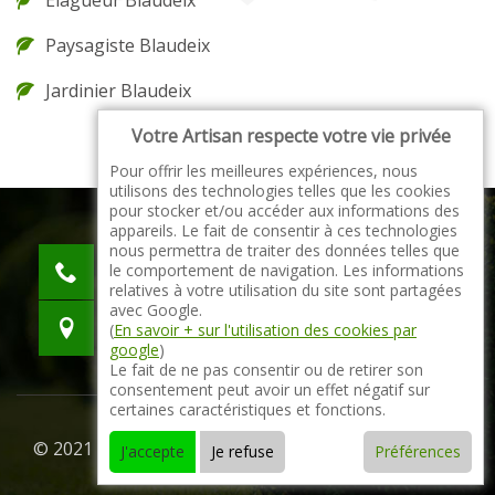
Elagueur Blaudeix
Paysagiste Blaudeix
Jardinier Blaudeix
Votre Artisan respecte votre vie privée
Pour offrir les meilleures expériences, nous
utilisons des technologies telles que les cookies
pour stocker et/ou accéder aux informations des
appareils. Le fait de consentir à ces technologies
nous permettra de traiter des données telles que
indisponible
le comportement de navigation. Les informations
indisponible
relatives à votre utilisation du site sont partagées
avec Google.
indisponible
(
En savoir + sur l'utilisation des cookies par
google
)
Le fait de ne pas consentir ou de retirer son
consentement peut avoir un effet négatif sur
certaines caractéristiques et fonctions.
© 2021 - 2026 Tout droit réservé -
Mentions légales
J'accepte
Je refuse
Préférences