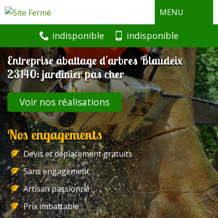
MENU
indisponible
indisponible
Entreprise abattage d'arbres Blaudeix
23140: jardinier pas cher
Voir nos réalisations
Nos engagements
Devis et déplacement gratuits
Sans engagement
Artisan passionné
Prix imbattable