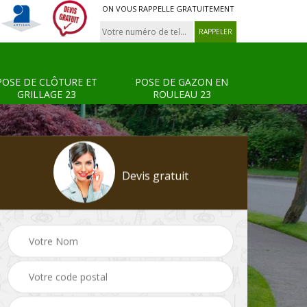
ON VOUS RAPPELLE GRATUITEMENT
POSE DE CLÔTURE ET
POSE DE GAZON EN
GRILLAGE 23
ROULEAU 23
Devis gratuit
Tonte et réfection de
Pose de clôture et
s 23
pelouse 23
grillage 23