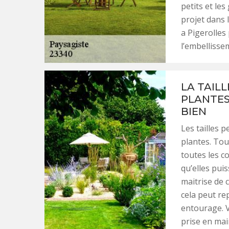
petits et les
projet dans 
a Pigerolles
l’embellisse
LA TAIL
PLANTES
BIEN
Les tailles 
plantes. Tou
toutes les c
qu’elles pui
maitrise de 
cela peut r
entourage. 
prise en mai