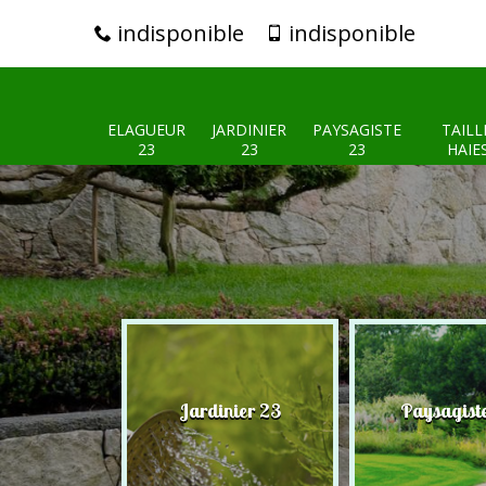
indisponible
indisponible
ELAGUEUR
JARDINIER
PAYSAGISTE
TAILL
23
23
23
HAIE
eur 23
Jardinier 23
Paysagist