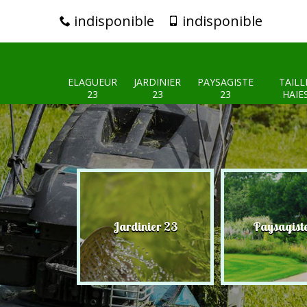
indisponible
indisponible
ELAGUEUR
JARDINIER
PAYSAGISTE
TAILL
23
23
23
HAIE
eur 23
Jardinier 23
Paysagist