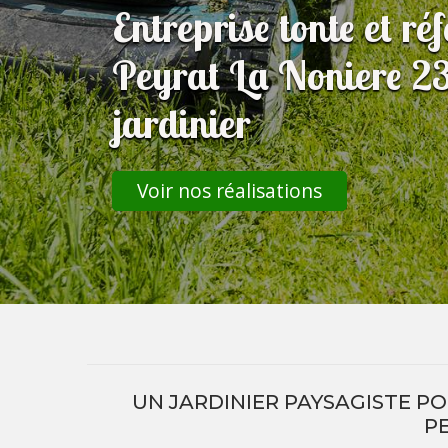
Entreprise tonte et ré
Peyrat La Noniere 23
jardinier
Voir nos réalisations
UN JARDINIER PAYSAGISTE P
P