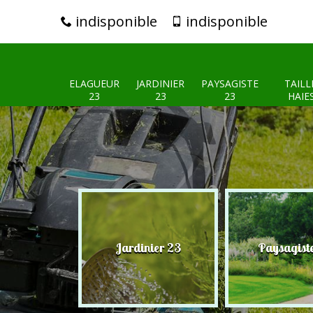
indisponible
indisponible
ELAGUEUR
JARDINIER
PAYSAGISTE
TAILL
23
23
23
HAIE
eur 23
Jardinier 23
Paysagist