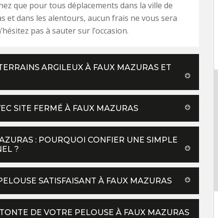
hez que pour tous déplacements dans la ville de
 et dans les alentours, aucun frais ne vous sera
’hésitez pas à sauter sur l’occasion.
TERRAINS ARGILEUX À FAUX MAZURAS ET
EC SITE FERMÉ À FAUX MAZURAS
MAZURAS : POURQUOI CONFIER UNE SIMPLE
EL ?
PELOUSE SATISFAISANT À FAUX MAZURAS
A TONTE DE VOTRE PELOUSE À FAUX MAZURAS