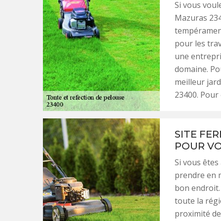
Si vous voul
Mazuras 2340
tempérament 
pour les tra
une entrepri
domaine. Pou
meilleur jar
23400. Pour 
SITE FE
POUR VO
Si vous êtes
prendre en m
bon endroit.
toute la rég
proximité de