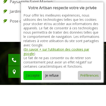
Paysagiste Saint Marien
Votre Artisan respecte votre vie privée
Jardinier Saint Marien
Pour offrir les meilleures expériences, nous
utilisons des technologies telles que les cookies
Pose de gazon en rouleau Saint Marien
pour stocker et/ou accéder aux informations des
appareils. Le fait de consentir à ces technologies
nous permettra de traiter des données telles que
le comportement de navigation. Les informations
relatives à votre utilisation du site sont partagées
avec Google.
(
En savoir + sur l'utilisation des cookies par
google
)
indisponible
Le fait de ne pas consentir ou de retirer son
consentement peut avoir un effet négatif sur
indisponible
certaines caractéristiques et fonctions.
indisponible
J'accepte
Je refuse
Préférences
© 2021 - 2026 Tout droit réservé -
Mentions légales