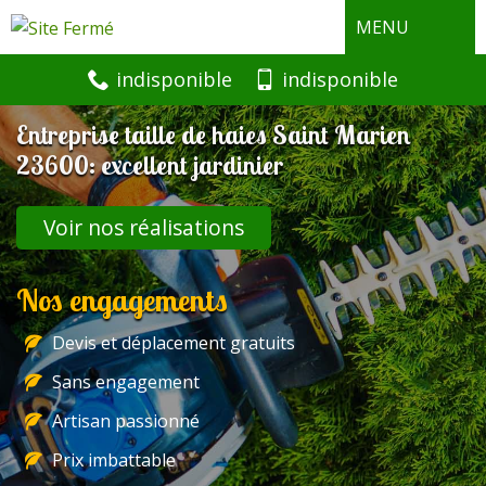
MENU
indisponible
indisponible
Entreprise taille de haies Saint Marien
23600: excellent jardinier
Voir nos réalisations
Nos engagements
Devis et déplacement gratuits
Sans engagement
Artisan passionné
Prix imbattable