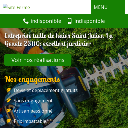
MENU
indisponible
indisponible
Entreprise taille de haies Saint Julien La
Genete 23110: excellent jardinier
Voir nos réalisations
Nos engagements
Devis et déplacement gratuits
Sans engagement
Artisan passionné
Prix imbattable