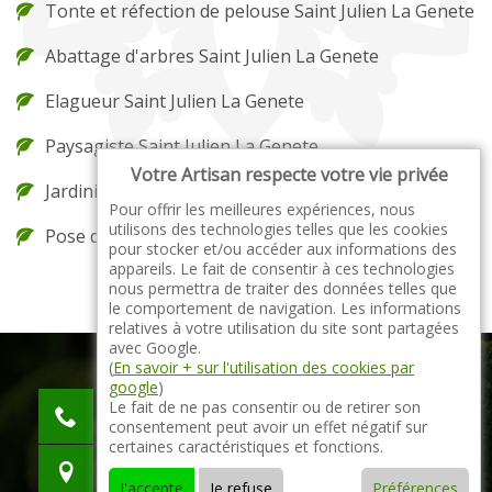
Tonte et réfection de pelouse Saint Julien La Genete
Abattage d'arbres Saint Julien La Genete
Elagueur Saint Julien La Genete
Paysagiste Saint Julien La Genete
Votre Artisan respecte votre vie privée
Jardinier Saint Julien La Genete
Pour offrir les meilleures expériences, nous
utilisons des technologies telles que les cookies
Pose de gazon en rouleau Saint Julien La Genete
pour stocker et/ou accéder aux informations des
appareils. Le fait de consentir à ces technologies
nous permettra de traiter des données telles que
le comportement de navigation. Les informations
relatives à votre utilisation du site sont partagées
avec Google.
(
En savoir + sur l'utilisation des cookies par
google
)
indisponible
Le fait de ne pas consentir ou de retirer son
consentement peut avoir un effet négatif sur
indisponible
certaines caractéristiques et fonctions.
indisponible
J'accepte
Je refuse
Préférences