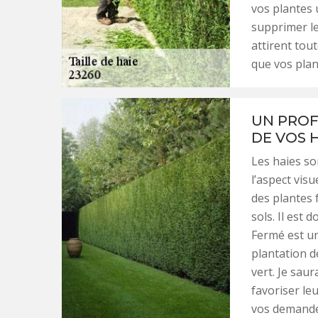
vos plantes 
supprimer les
attirent tou
que vos plan
UN PROF
DE VOS 
Les haies s
l’aspect visu
des plantes f
sols. Il est 
Fermé est un
plantation d
vert. Je sau
favoriser le
vos demandes