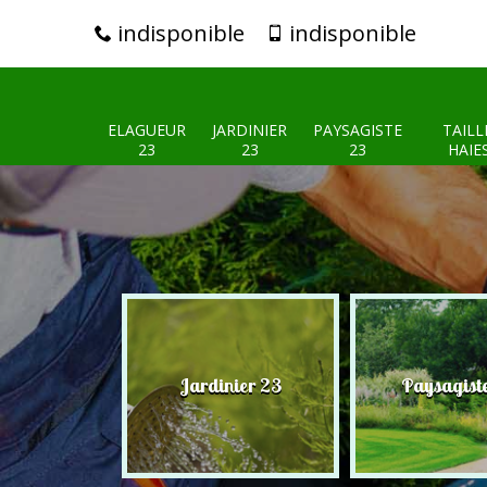
indisponible
indisponible
ELAGUEUR
JARDINIER
PAYSAGISTE
TAILL
23
23
23
HAIE
eur 23
Jardinier 23
Paysagist