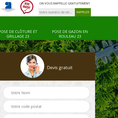
ON VOUS RAPPELLE GRATUITEMENT
POSE DE CLÔTURE ET
POSE DE GAZON EN
GRILLAGE 23
ROULEAU 23
Devis gratuit
Tonte et réfection de
Pose de clôture et
s 23
pelouse 23
grillage 23