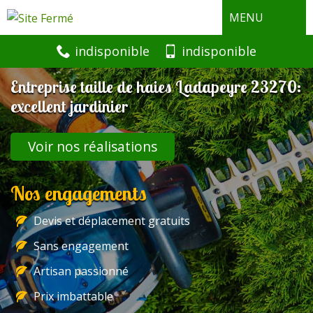
MENU
indisponible
indisponible
Entreprise taille de haies Ladapeyre 23270:
excellent jardinier
Voir nos réalisations
Nos engagements
Devis et déplacement gratuits
Sans engagement
Artisan passionné
Prix imbattable