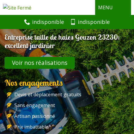
MENU
indisponible
indisponible
Entreprise taille de haies Gouzon 23230:
excellent jardinier
Voir nos réalisations
Nos engagements
Devis et déplacement gratuits
Sans engagement
Artisan passionné
Prix imbattable