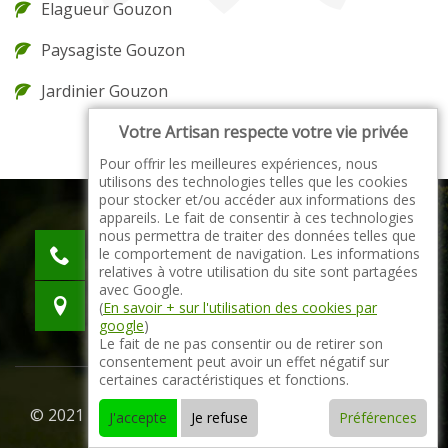
Elagueur Gouzon
Paysagiste Gouzon
Jardinier Gouzon
Votre Artisan respecte votre vie privée
Pour offrir les meilleures expériences, nous
utilisons des technologies telles que les cookies
pour stocker et/ou accéder aux informations des
appareils. Le fait de consentir à ces technologies
nous permettra de traiter des données telles que
indisponible
le comportement de navigation. Les informations
indisponible
relatives à votre utilisation du site sont partagées
avec Google.
indisponible
(
En savoir + sur l'utilisation des cookies par
google
)
Le fait de ne pas consentir ou de retirer son
consentement peut avoir un effet négatif sur
certaines caractéristiques et fonctions.
© 2021 - 2026 Tout droit réservé -
Mentions légales
J'accepte
Je refuse
Préférences