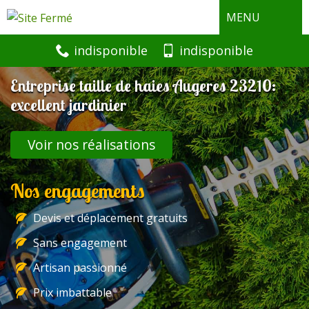
MENU
indisponible
indisponible
Entreprise taille de haies Augeres 23210:
excellent jardinier
Voir nos réalisations
Nos engagements
Devis et déplacement gratuits
Sans engagement
Artisan passionné
Prix imbattable