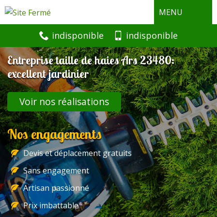
MENU
indisponible
indisponible
Entreprise taille de haies Ars 23480:
excellent jardinier
Voir nos réalisations
Nos engagements
Devis et déplacement gratuits
Sans engagement
Artisan passionné
Prix imbattable