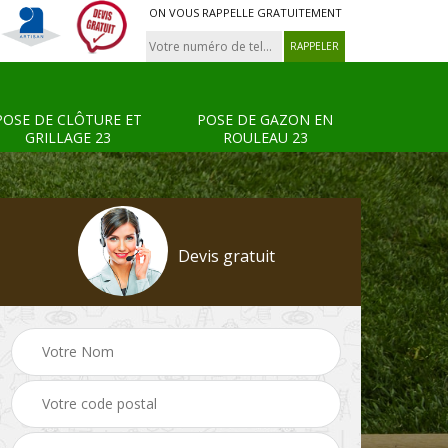
ON VOUS RAPPELLE GRATUITEMENT
POSE DE CLÔTURE ET
POSE DE GAZON EN
GRILLAGE 23
ROULEAU 23
Devis gratuit
Tonte et réfection de
Pose de clôture et
s 23
pelouse 23
grillage 23