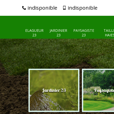
indisponible
indisponible
ELAGUEUR
JARDINIER
PAYSAGISTE
TAILL
23
23
23
HAIE
eur 23
Jardinier 23
Paysagist