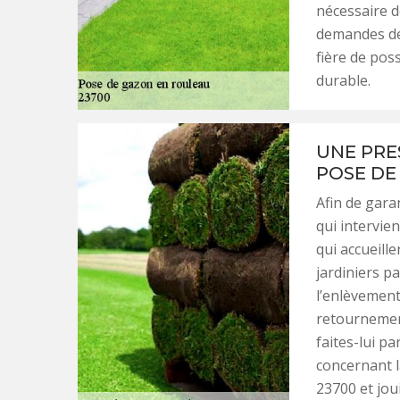
nécessaire d
demandes de 
fière de pos
durable.
UNE PRE
POSE DE
Afin de gara
qui intervie
qui accueill
jardiniers p
l’enlèvement
retournement
faites-lui p
concernant 
23700 et jou