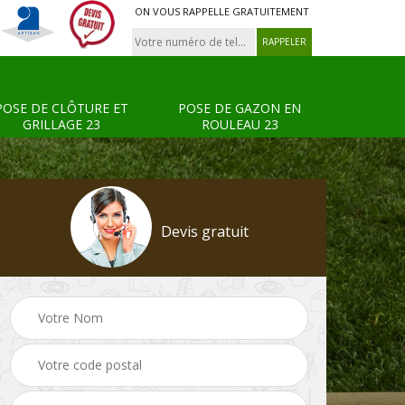
ON VOUS RAPPELLE GRATUITEMENT
POSE DE CLÔTURE ET
POSE DE GAZON EN
GRILLAGE 23
ROULEAU 23
Devis gratuit
Tonte et réfection de
Pose de clôture et
s 23
pelouse 23
grillage 23