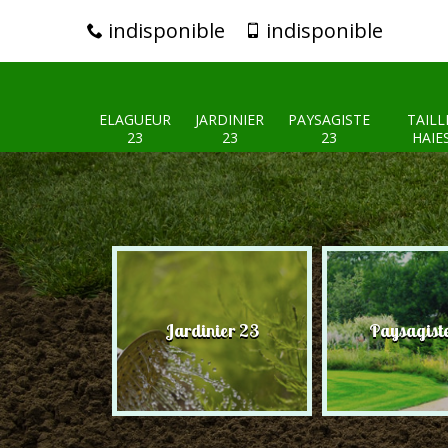
indisponible
indisponible
ELAGUEUR
JARDINIER
PAYSAGISTE
TAILL
23
23
23
HAIE
eur 23
Jardinier 23
Paysagist