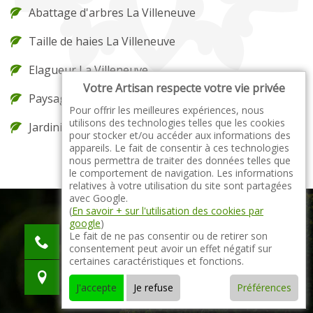
Abattage d'arbres La Villeneuve
Taille de haies La Villeneuve
Elagueur La Villeneuve
Votre Artisan respecte votre vie privée
Paysagiste La Villeneuve
Pour offrir les meilleures expériences, nous
utilisons des technologies telles que les cookies
Jardinier La Villeneuve
pour stocker et/ou accéder aux informations des
appareils. Le fait de consentir à ces technologies
nous permettra de traiter des données telles que
le comportement de navigation. Les informations
relatives à votre utilisation du site sont partagées
avec Google.
(
En savoir + sur l'utilisation des cookies par
google
)
indisponible
Le fait de ne pas consentir ou de retirer son
consentement peut avoir un effet négatif sur
indisponible
certaines caractéristiques et fonctions.
indisponible
J'accepte
Je refuse
Préférences