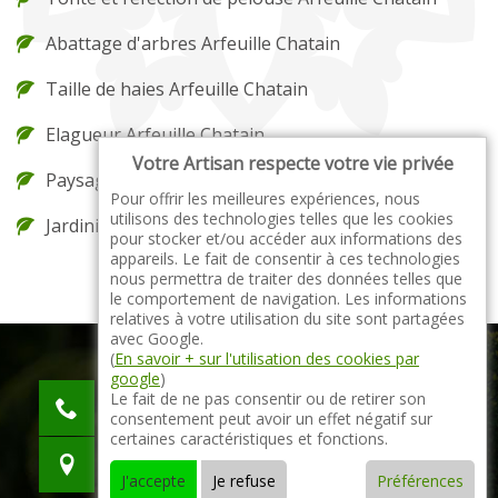
Abattage d'arbres Arfeuille Chatain
Taille de haies Arfeuille Chatain
Elagueur Arfeuille Chatain
Votre Artisan respecte votre vie privée
Paysagiste Arfeuille Chatain
Pour offrir les meilleures expériences, nous
utilisons des technologies telles que les cookies
Jardinier Arfeuille Chatain
pour stocker et/ou accéder aux informations des
appareils. Le fait de consentir à ces technologies
nous permettra de traiter des données telles que
le comportement de navigation. Les informations
relatives à votre utilisation du site sont partagées
avec Google.
(
En savoir + sur l'utilisation des cookies par
google
)
indisponible
Le fait de ne pas consentir ou de retirer son
consentement peut avoir un effet négatif sur
indisponible
certaines caractéristiques et fonctions.
indisponible
J'accepte
Je refuse
Préférences