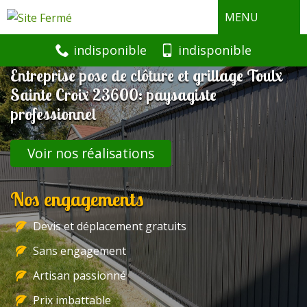
MENU
indisponible
indisponible
Entreprise pose de clôture et grillage Toulx
Sainte Croix 23600: paysagiste
professionnel
Voir nos réalisations
Nos engagements
Devis et déplacement gratuits
Sans engagement
Artisan passionné
Prix imbattable