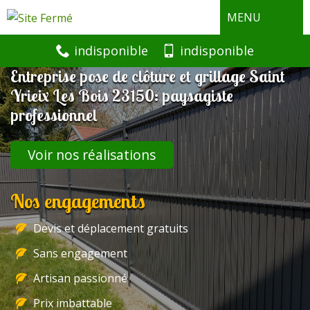
MENU
indisponible
indisponible
Entreprise pose de clôture et grillage Saint
Yrieix Les Bois 23150: paysagiste
professionnel
Voir nos réalisations
Nos engagements
Devis et déplacement gratuits
Sans engagement
Artisan passionné
Prix imbattable