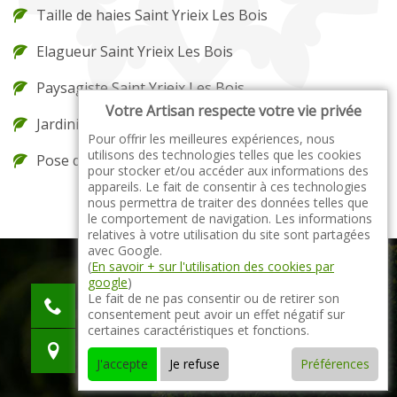
Taille de haies Saint Yrieix Les Bois
Elagueur Saint Yrieix Les Bois
Paysagiste Saint Yrieix Les Bois
Votre Artisan respecte votre vie privée
Jardinier Saint Yrieix Les Bois
Pour offrir les meilleures expériences, nous
utilisons des technologies telles que les cookies
Pose de gazon en rouleau Saint Yrieix Les Bois
pour stocker et/ou accéder aux informations des
appareils. Le fait de consentir à ces technologies
nous permettra de traiter des données telles que
le comportement de navigation. Les informations
relatives à votre utilisation du site sont partagées
avec Google.
(
En savoir + sur l'utilisation des cookies par
google
)
indisponible
Le fait de ne pas consentir ou de retirer son
consentement peut avoir un effet négatif sur
indisponible
certaines caractéristiques et fonctions.
indisponible
J'accepte
Je refuse
Préférences