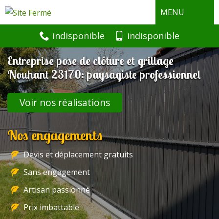
MENU
indisponible
indisponible
Entreprise pose de clôture et grillage
Nouhant 23170: paysagiste professionnel
Voir nos réalisations
Nos engagements
Devis et déplacement gratuits
Sans engagement
Artisan passionné
Prix imbattable