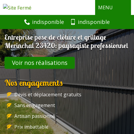
MENU
indisponible
indisponible
Entreprise pose de clôture et grillage
Merinchal 23420: paysagiste professionnel
Voir nos réalisations
Nos engagements
Devis et déplacement gratuits
Sans engagement
Artisan passionné
Prix imbattable