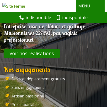
MENU
indisponible
indisponible
Entreprise pose de clôture et grillage
Maisonnisses 23150: paysagiste
professionnel
Voir nos réalisations
Nos engagements
Devis et déplacement gratuits
Sans engagement
Artisan passionné
Prix imbattable