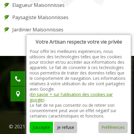
Elagueur Maisonnisses
Paysagiste Maisonnisses
Jardinier Maisonnisses
Votre Artisan respecte votre vie privée
Pour offrir les meilleures expériences, nous
utilisons des technologies telles que les cookies
pour stocker et/ou accéder aux informations des
appareils. Le fait de consentir à ces technologies
nous permettra de traiter des données telles que
indisponible
le comportement de navigation. Les informations
indisponible
relatives à votre utilisation du site sont partagées
avec Google.
indisponible
(
En savoir + sur l'utilisation des cookies par
google
)
Le fait de ne pas consentir ou de retirer son
consentement peut avoir un effet négatif sur
certaines caractéristiques et fonctions.
© 2021 - 2026 Tout droit réservé -
Mentions légales
J'accepte
Je refuse
Préférences