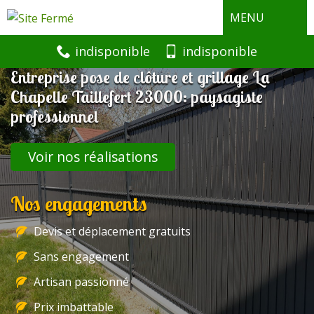
MENU
indisponible
indisponible
Entreprise pose de clôture et grillage La
Chapelle Taillefert 23000: paysagiste
professionnel
Voir nos réalisations
Nos engagements
Devis et déplacement gratuits
Sans engagement
Artisan passionné
Prix imbattable