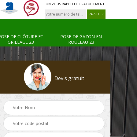
ON VOUS RAPPELLE GRATUITEMENT
POSE DE CLÔTURE ET
POSE DE GAZON EN
GRILLAGE 23
ROULEAU 23
Devis gratuit
Tonte et réfection de
Pose de clôture et
s 23
pelouse 23
grillage 23