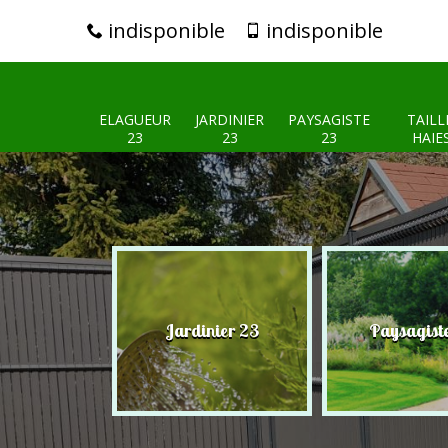
indisponible
indisponible
ELAGUEUR
JARDINIER
PAYSAGISTE
TAILL
23
23
23
HAIE
eur 23
Jardinier 23
Paysagist