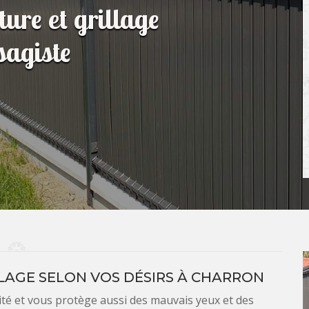
ture et grillage
agiste
LAGE SELON VOS DÉSIRS À CHARRON
ité et vous protège aussi des mauvais yeux et des