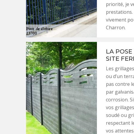
priorité, je 
prestations
vivement pou
Charron.
LA POSE 
SITE FE
Les grillages
ou d’un terr
pas contre l
par galvanis
corrosion. S
vos grillages
soudé ou gri
respectant l
vos attentes