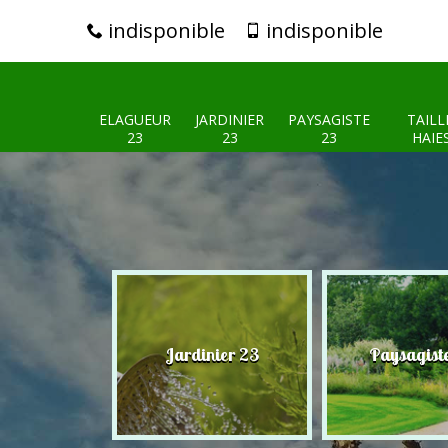
indisponible
indisponible
ELAGUEUR
JARDINIER
PAYSAGISTE
TAILL
23
23
23
HAIE
eur 23
Jardinier 23
Paysagist