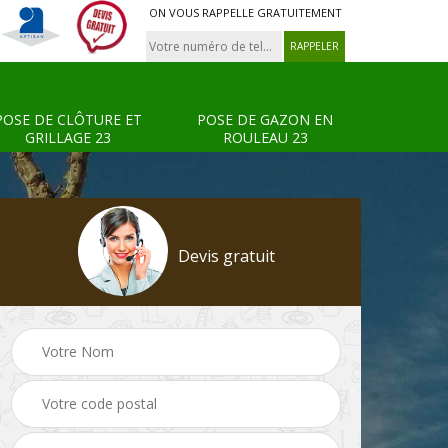
ON VOUS RAPPELLE GRATUITEMENT
POSE DE CLÔTURE ET
POSE DE GAZON EN
GRILLAGE 23
ROULEAU 23
Devis gratuit
Tonte et réfection de
Pose de clôture et
s 23
pelouse 23
grillage 23