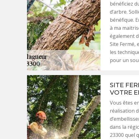
bénéficiez du
d’arbre. Soll
bénéfique. En
à ma maitrise
également de
Site Fermé, 
les techniqu
pour un souc
SITE FE
VOTRE E
Vous êtes en
réalisation d
d’embellisse
dans la régio
23300 quel q