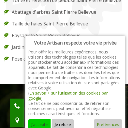
Tonte et réfection de pelouse Saint Pierre Bellevue
Abattage d'arbres Saint Pierre Bellevue
Taille de haies Saint Pierre Bellevue
Paysagiste Saint Pierre Bellevue
Votre Artisan respecte votre vie privée
Jardinier Saint Pierre Bellevue
Pour offrir les meilleures expériences, nous
utilisons des technologies telles que les cookies
Pose de gazon en rouleau Saint Pierre Bellevue
pour stocker et/ou accéder aux informations des
appareils. Le fait de consentir à ces technologies
nous permettra de traiter des données telles que
le comportement de navigation. Les informations
relatives à votre utilisation du site sont partagées
avec Google.
(
En savoir + sur l'utilisation des cookies par
google
)
indisponible
Le fait de ne pas consentir ou de retirer son
consentement peut avoir un effet négatif sur
indisponible
certaines caractéristiques et fonctions.
indisponible
J'accepte
Je refuse
Préférences