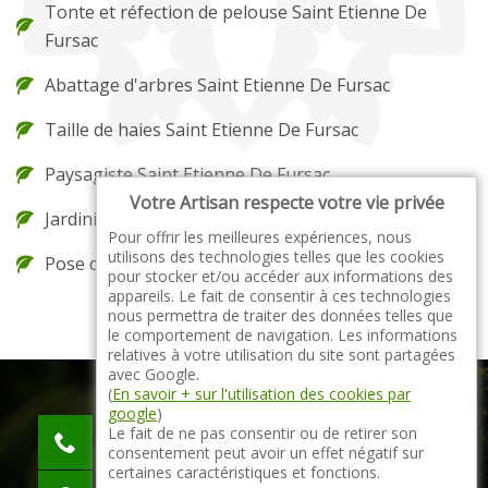
Tonte et réfection de pelouse Saint Etienne De
Fursac
Abattage d'arbres Saint Etienne De Fursac
Taille de haies Saint Etienne De Fursac
Paysagiste Saint Etienne De Fursac
Votre Artisan respecte votre vie privée
Jardinier Saint Etienne De Fursac
Pour offrir les meilleures expériences, nous
utilisons des technologies telles que les cookies
Pose de gazon en rouleau Saint Etienne De Fursac
pour stocker et/ou accéder aux informations des
appareils. Le fait de consentir à ces technologies
nous permettra de traiter des données telles que
le comportement de navigation. Les informations
relatives à votre utilisation du site sont partagées
avec Google.
(
En savoir + sur l'utilisation des cookies par
google
)
indisponible
Le fait de ne pas consentir ou de retirer son
consentement peut avoir un effet négatif sur
indisponible
certaines caractéristiques et fonctions.