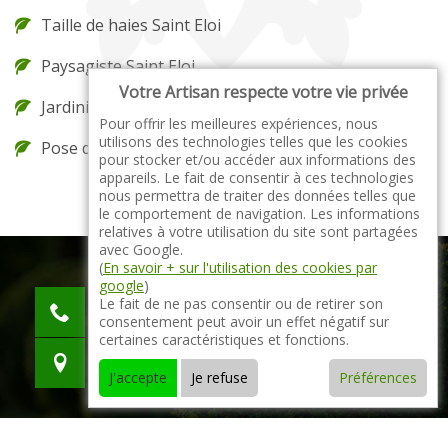
Taille de haies Saint Eloi
Paysagiste Saint Eloi
Votre Artisan respecte votre vie privée
Jardinier Saint Eloi
Pour offrir les meilleures expériences, nous
utilisons des technologies telles que les cookies
Pose de gazon en rouleau Saint Eloi
pour stocker et/ou accéder aux informations des
appareils. Le fait de consentir à ces technologies
nous permettra de traiter des données telles que
le comportement de navigation. Les informations
relatives à votre utilisation du site sont partagées
avec Google.
(
En savoir + sur l'utilisation des cookies par
google
)
indisponible
Le fait de ne pas consentir ou de retirer son
consentement peut avoir un effet négatif sur
indisponible
certaines caractéristiques et fonctions.
indisponible
J'accepte
Je refuse
Préférences