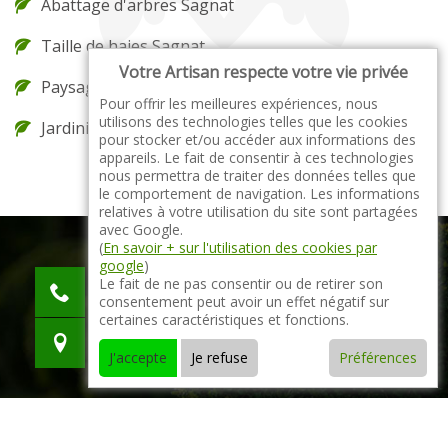
Abattage d'arbres Sagnat
Taille de haies Sagnat
Votre Artisan respecte votre vie privée
Paysagiste Sagnat
Pour offrir les meilleures expériences, nous
utilisons des technologies telles que les cookies
Jardinier Sagnat
pour stocker et/ou accéder aux informations des
appareils. Le fait de consentir à ces technologies
nous permettra de traiter des données telles que
le comportement de navigation. Les informations
relatives à votre utilisation du site sont partagées
avec Google.
(
En savoir + sur l'utilisation des cookies par
google
)
indisponible
Le fait de ne pas consentir ou de retirer son
consentement peut avoir un effet négatif sur
indisponible
certaines caractéristiques et fonctions.
indisponible
J'accepte
Je refuse
Préférences