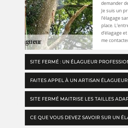
demander des
Je suis un p
l’élagage sa
place. L’ent
d’élagage et
me contacter
SITE FERMÉ : UN ÉLAGUEUR PROFESSI
FAITES APPEL À UN ARTISAN ÉLAGUEU
SITE FERMÉ MAITRISE LES TAILLES A
CE QUE VOUS DEVEZ SAVOIR SUR UN É