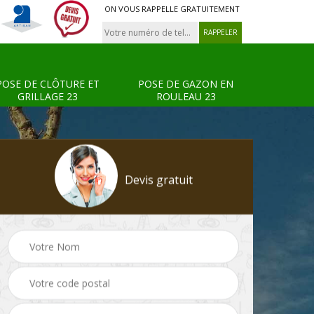
ON VOUS RAPPELLE GRATUITEMENT
POSE DE CLÔTURE ET
POSE DE GAZON EN
GRILLAGE 23
ROULEAU 23
Devis gratuit
Tonte et réfection de
Pose de clôture et
s 23
pelouse 23
grillage 23