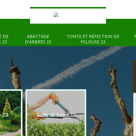
E DE
ABATTAGE
TONTE ET RÉFECTION DE
S 23
D'ARBRES 23
PELOUSE 23
e 23
Taille de haies 23
Abattage d'arbre