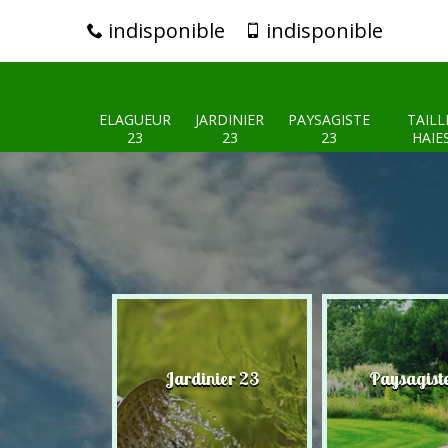
indisponible
indisponible
ELAGUEUR
JARDINIER
PAYSAGISTE
TAILL
23
23
23
HAIE
eur 23
Jardinier 23
Paysagist