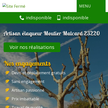
MENU
indisponible
indisponible
Artisan élagueur Moutier Malcard 23220
Voir nos réalisations
Nos engagements
Devis et déplacement gratuits
Sans engagement
Artisan passionné
Prix imbattable
Travail de qualité