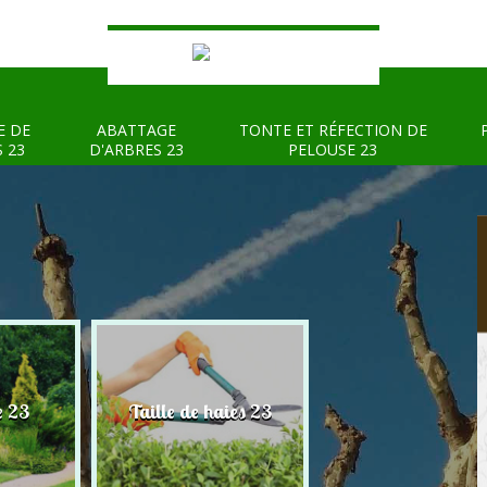
E DE
ABATTAGE
TONTE ET RÉFECTION DE
S 23
D'ARBRES 23
PELOUSE 23
e 23
Taille de haies 23
Abattage d'arbre