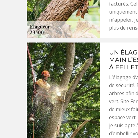
facturés. Ce
uniquement p
m’appeler. J
plus de rens
UN ÉLAG
MAIN L’
À FELLE
L’élagage d’
de sécurité. 
arbres afin d
vert. Site Fe
de mieux fai
espace vert.
je suis apte
d’embellir vo