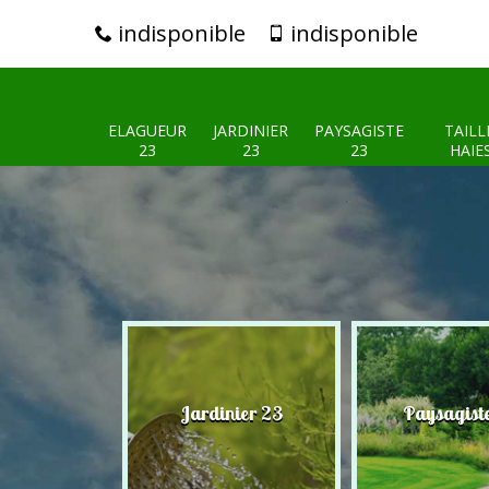
indisponible
indisponible
ELAGUEUR
JARDINIER
PAYSAGISTE
TAILL
23
23
23
HAIE
eur 23
Jardinier 23
Paysagist