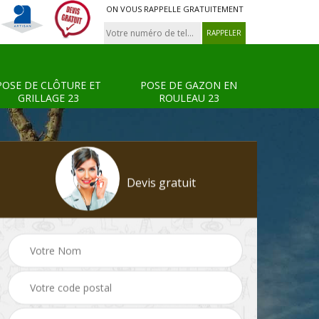
ON VOUS RAPPELLE GRATUITEMENT
POSE DE CLÔTURE ET
POSE DE GAZON EN
GRILLAGE 23
ROULEAU 23
Devis gratuit
Tonte et réfection de
Pose de clôture et
s 23
pelouse 23
grillage 23