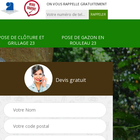
ON VOUS RAPPELLE GRATUITEMENT
POSE DE CLÔTURE ET
POSE DE GAZON EN
GRILLAGE 23
ROULEAU 23
Devis gratuit
Tonte et réfection de
Pose de clôture et
s 23
pelouse 23
grillage 23