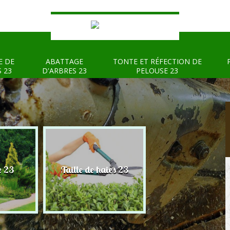
E DE
ABATTAGE
TONTE ET RÉFECTION DE
S 23
D'ARBRES 23
PELOUSE 23
e 23
Taille de haies 23
Abattage d'arbre