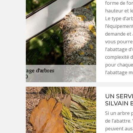
forme de forf
hauteur et l
Le type d’ar
l’équipement
demande et a
vous pourrez
l’abattage d
complexité de
pour chaque 
l’abattage m
UN SERV
SILVAIN 
Si un arbre 
de l’abattre.
peuvent auss