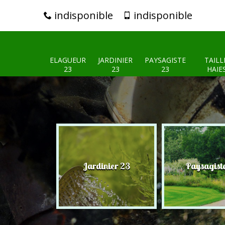
indisponible
indisponible
ELAGUEUR
JARDINIER
PAYSAGISTE
TAILL
23
23
23
HAIE
eur 23
Jardinier 23
Paysagist