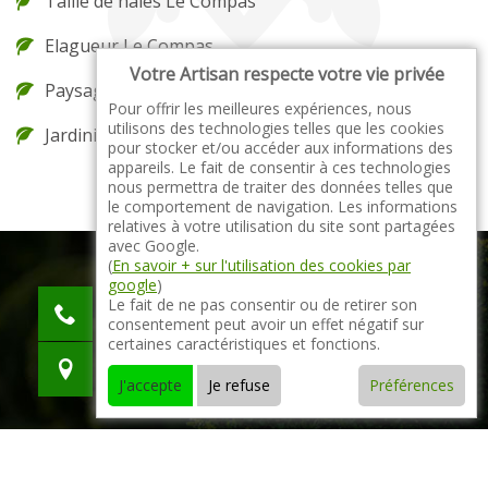
Taille de haies Le Compas
Elagueur Le Compas
Votre Artisan respecte votre vie privée
Paysagiste Le Compas
Pour offrir les meilleures expériences, nous
utilisons des technologies telles que les cookies
Jardinier Le Compas
pour stocker et/ou accéder aux informations des
appareils. Le fait de consentir à ces technologies
nous permettra de traiter des données telles que
le comportement de navigation. Les informations
relatives à votre utilisation du site sont partagées
avec Google.
(
En savoir + sur l'utilisation des cookies par
google
)
indisponible
Le fait de ne pas consentir ou de retirer son
consentement peut avoir un effet négatif sur
indisponible
certaines caractéristiques et fonctions.
indisponible
J'accepte
Je refuse
Préférences