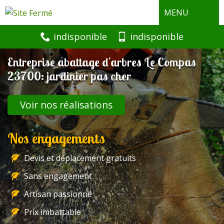
MENU
indisponible
indisponible
Entreprise abattage d'arbres Le Compas
23700: jardinier pas cher
Voir nos réalisations
Nos engagements
Devis et déplacement gratuits
Sans engagement
Artisan passionné
Prix imbattable