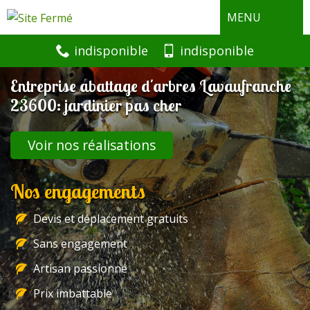
MENU
indisponible
indisponible
Entreprise abattage d'arbres Lavaufranche
23600: jardinier pas cher
Voir nos réalisations
Nos engagements
Devis et déplacement gratuits
Sans engagement
Artisan passionné
Prix imbattable