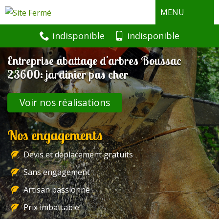
MENU
indisponible
indisponible
Entreprise abattage d'arbres Boussac
23600: jardinier pas cher
Voir nos réalisations
Nos engagements
Devis et déplacement gratuits
Sans engagement
Artisan passionné
Prix imbattable